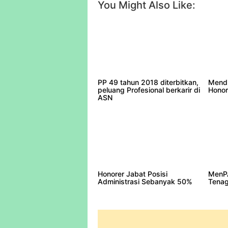
Facebook
Twitter
Pintere
You Might Also Like:
PP 49 tahun 2018 diterbitkan,
Mendi
peluang Profesional berkarir di
Honor
ASN
Honorer Jabat Posisi
MenPA
Administrasi Sebanyak 50%
Tenag