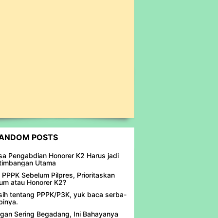
ANDOM POSTS
a Pengabdian Honorer K2 Harus jadi
timbangan Utama
 PPPK Sebelum Pilpres, Prioritaskan
m atau Honorer K2?
ih tentang PPPK/P3K, yuk baca serba-
binya.
gan Sering Begadang, Ini Bahayanya