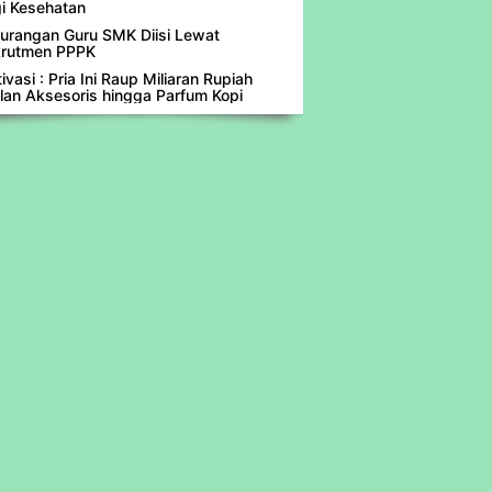
i Kesehatan
urangan Guru SMK Diisi Lewat
rutmen PPPK
ivasi : Pria Ini Raup Miliaran Rupiah
lan Aksesoris hingga Parfum Kopi