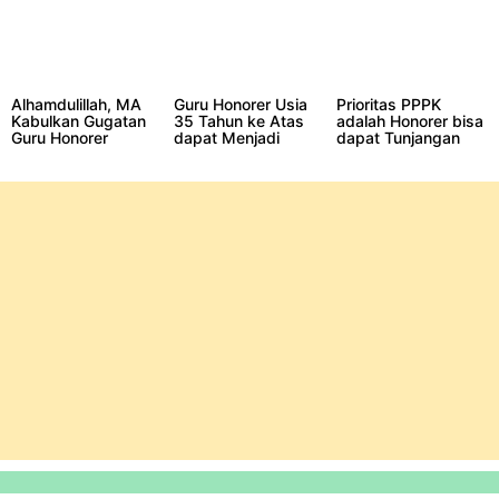
Alhamdulillah, MA
Guru Honorer Usia
Prioritas PPPK
Kabulkan Gugatan
35 Tahun ke Atas
adalah Honorer bisa
Guru Honorer
dapat Menjadi
dapat Tunjangan
Pegawai Pemerintah
Pensiun dengan
melalui Seleksi
Syarat Tertentu