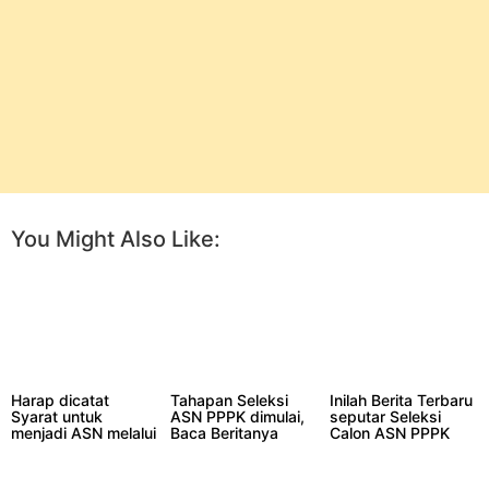
Facebook
Twitter
Pinterest
More
You Might Also Like:
Harap dicatat
Tahapan Seleksi
Inilah Berita Terbaru
Syarat untuk
ASN PPPK dimulai,
seputar Seleksi
menjadi ASN melalui
Baca Beritanya
Calon ASN PPPK
Jalur PPPK