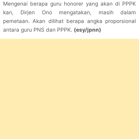
Mengenai berapa guru honorer yang akan di PPPK
kan, Dirjen Ono mengatakan, masih dalam
pemetaan. Akan dilihat berapa angka proporsional
antara guru PNS dan PPPK.
(esy/jpnn)