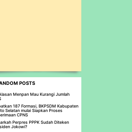
ANDOM POSTS
 Alasan Menpan Mau Kurangi Jumlah
S
atkan 187 Formasi, BKPSDM Kabupaten
ito Selatan mulai Siapkan Proses
erimaan CPNS
arkah Perpres PPPK Sudah Diteken
siden Jokowi?