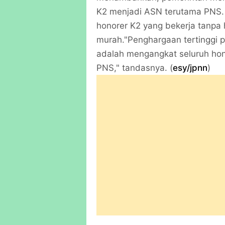
K2 menjadi ASN terutama PNS. 
honorer K2 yang bekerja tanpa 
murah."Penghargaan tertinggi p
adalah mengangkat seluruh hon
PNS," tandasnya. (
esy/jpnn
)