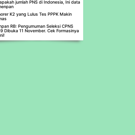
apakah jumlah PNS di Indonesia, Ini data
menpan
orer K2 yang Lulus Tes PPPK Makin
mas
pan RB: Pengumuman Seleksi CPNS
9 Dibuka 11 November. Cek Formasinya
ni!