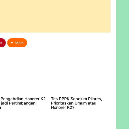
st
More
Pengabdian Honorer K2
Tes PPPK Sebelum Pilpres,
 jadi Pertimbangan
Prioritaskan Umum atau
a
Honorer K2?