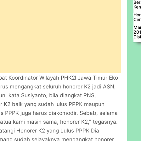
Ber
Ke
Hon
Ce
Men
201
Disi
at Koordinator Wilayah PHK2I Jawa Timur Eko
us mengangkat seluruh honorer K2 jadi ASN,
 kata Susiyanto, bila diangkat PNS,
er K2 baik yang sudah lulus PPPK maupun
us PPPK juga harus diakomodir. Sebab, selama
atua kami masih sama, honorer K2," tegasnya.
tangi Honorer K2 yang Lulus PPPK Dia
ang sudah selayaknya mengangkat honorer