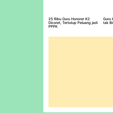
25 Ribu Guru Honorer K2
Guru 
Dicoret, Tertutup Peluang jadi
tak B
PPPK