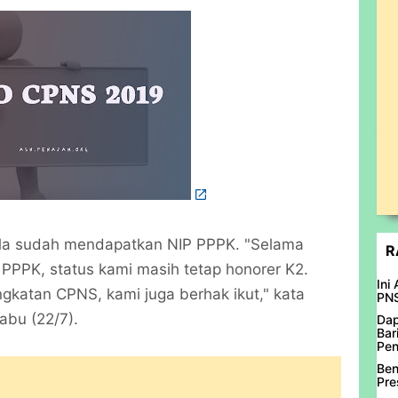
ila sudah mendapatkan NIP PPPK. "Selama
R
PPPK, status kami masih tetap honorer K2.
Ini
gkatan CPNS, kami juga berhak ikut," kata
PN
abu (22/7).
Dap
Bar
Pen
Ben
Pre