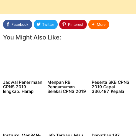
Facebook
Twitter
Pinterest
More
You Might Also Like:
Jadwal Penerimaan
Menpan RB:
Peserta SKB CPNS
CPNS 2019
Pengumuman
2019 Capai
lengkap. Harap
Seleksi CPNS 2019
336.487, Kepala
dicatat !!!
Dibuka 11
BKN Beri Imbauan
November. Cek
Begini
Formasinya Disini!
Instruksi MenPAN-
Info Terbaru, Mau
Dapatkan 187