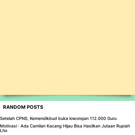
RANDOM POSTS
Setelah CPNS, Kemendikbud buka lowongan 112.000 Guru
Motivasi : Ada Camilan Kacang Hijau Bisa Hasilkan Jutaan Rupiah
Lho