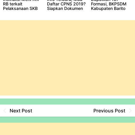
RB terkait
Daftar CPNS 2019?
Formasi, BKPSDM
Pelaksanaan SKB
Siapkan Dokumen
Kabupaten Barito
CPNS 2019,
Ini dari Sekarang
Selatan mulai
Penting!
Siapkan Proses
Penerimaan CPNS
Next Post
Previous Post