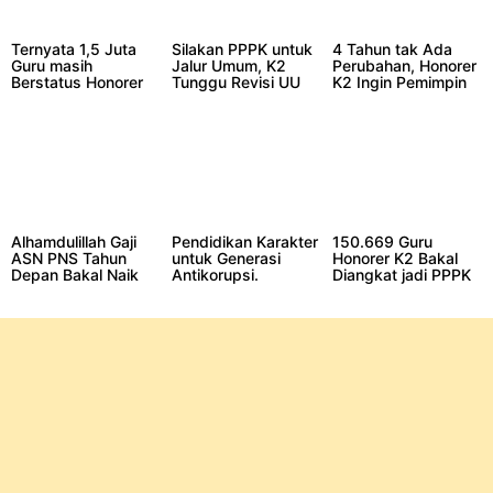
Ternyata 1,5 Juta
Silakan PPPK untuk
4 Tahun tak Ada
Guru masih
Jalur Umum, K2
Perubahan, Honorer
Berstatus Honorer
Tunggu Revisi UU
K2 Ingin Pemimpin
dari Jumlah 3 Juta
ASN
Baru
Guru
Alhamdulillah Gaji
Pendidikan Karakter
150.669 Guru
ASN PNS Tahun
untuk Generasi
Honorer K2 Bakal
Depan Bakal Naik
Antikorupsi.
Diangkat jadi PPPK